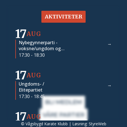
AKTIVITETER
17
AUG
Nybegynnerparti -
voksne/ungdom og
voksen med barn
17:30 - 18:30
17
AUG
Ungdoms- /
Elitepartiet
17:30 - 18:45
BLI MEDLEM
17
VÅRE PARTIER
AUG
© Vågsbygd Karate Klubb | Løsning:
StyreWeb
Voksenparti