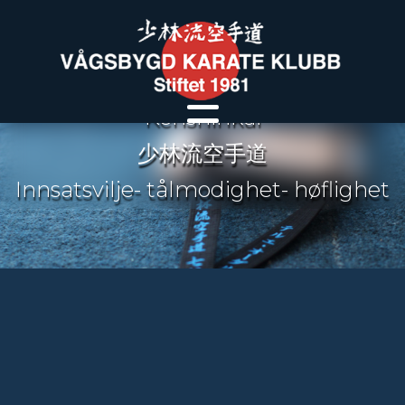
Stilarten –Shorin Ryu Karatedo –
Kenshinkai
少林流空手道
Innsatsvilje- tålmodighet- høflighet